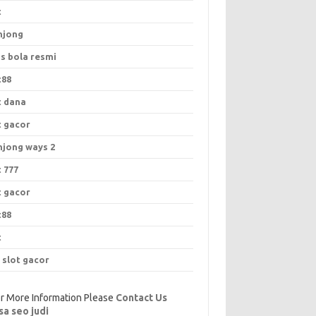
t
hjong
us bola resmi
t88
t dana
t gacor
jong ways 2
t 777
t gacor
t88
t
k slot gacor
r More Information Please
Contact Us
sa seo judi