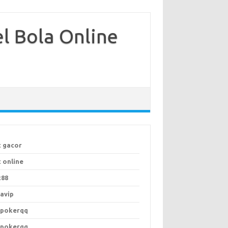
el Bola Online
t gacor
t online
t88
avip
bpokerqq
bpokerqq