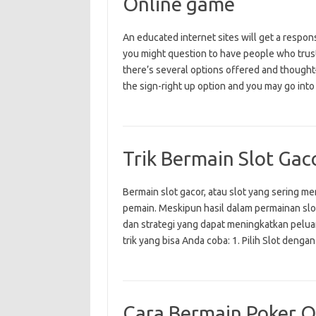
Online game
An educated internet sites will get a respons
you might question to have people who trus
there’s several options offered and thought-d
the sign-right up option and you may go in
Trik Bermain Slot Gac
Bermain slot gacor, atau slot yang sering
pemain. Meskipun hasil dalam permainan slo
dan strategi yang dapat meningkatkan pelu
trik yang bisa Anda coba: 1. Pilih Slot denga
Cara Bermain Poker O