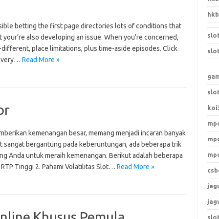
hk
ible betting the first page directories lots of conditions that
slo
t your’re also developing an issue. When you’re concerned,
ifferent, place limitations, plus time-aside episodes. Click
slo
to very…
Read More »
gam
slo
or
koi
mp
 memberikan kemenangan besar, memang menjadi incaran banyak
mp
t sangat bergantung pada keberuntungan, ada beberapa trik
mpo
ang Anda untuk meraih kemenangan. Berikut adalah beberapa
n RTP Tinggi 2. Pahami Volatilitas Slot…
Read More »
cs
jag
jag
nline Khusus Pemula
slo