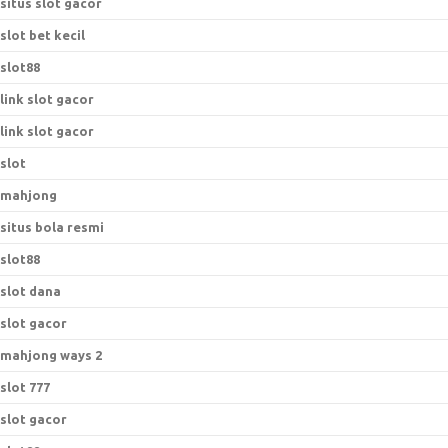
situs slot gacor
slot bet kecil
slot88
link slot gacor
link slot gacor
slot
mahjong
situs bola resmi
slot88
slot dana
slot gacor
mahjong ways 2
slot 777
slot gacor