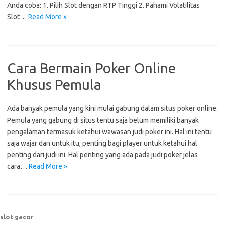
Anda coba: 1. Pilih Slot dengan RTP Tinggi 2. Pahami Volatilitas
Slot…
Read More »
Cara Bermain Poker Online
Khusus Pemula
Ada banyak pemula yang kini mulai gabung dalam situs poker online.
Pemula yang gabung di situs tentu saja belum memiliki banyak
pengalaman termasuk ketahui wawasan judi poker ini. Hal ini tentu
saja wajar dan untuk itu, penting bagi player untuk ketahui hal
penting dari judi ini. Hal penting yang ada pada judi poker jelas
cara…
Read More »
slot gacor