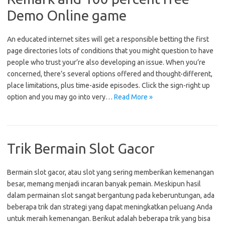
Demo Online game
An educated internet sites will get a responsible betting the first
page directories lots of conditions that you might question to have
people who trust your’re also developing an issue. When you’re
concerned, there’s several options offered and thought-different,
place limitations, plus time-aside episodes. Click the sign-right up
option and you may go into very…
Read More »
Trik Bermain Slot Gacor
Bermain slot gacor, atau slot yang sering memberikan kemenangan
besar, memang menjadi incaran banyak pemain. Meskipun hasil
dalam permainan slot sangat bergantung pada keberuntungan, ada
beberapa trik dan strategi yang dapat meningkatkan peluang Anda
untuk meraih kemenangan. Berikut adalah beberapa trik yang bisa