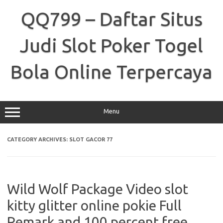
Skip
to
QQ799 – Daftar Situs
content
Judi Slot Poker Togel
Bola Online Terpercaya
Menu
CATEGORY ARCHIVES:
SLOT GACOR 77
Wild Wolf Package Video slot
kitty glitter online pokie Full
Remark and 100 percent free