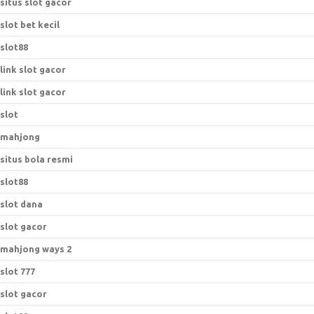
situs slot gacor
slot bet kecil
slot88
link slot gacor
link slot gacor
slot
mahjong
situs bola resmi
slot88
slot dana
slot gacor
mahjong ways 2
slot 777
slot gacor