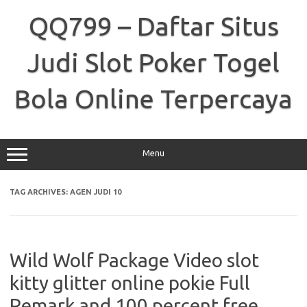
Skip
to
QQ799 – Daftar Situs
content
Judi Slot Poker Togel
Bola Online Terpercaya
Menu
TAG ARCHIVES:
AGEN JUDI 10
Wild Wolf Package Video slot
kitty glitter online pokie Full
Remark and 100 percent free