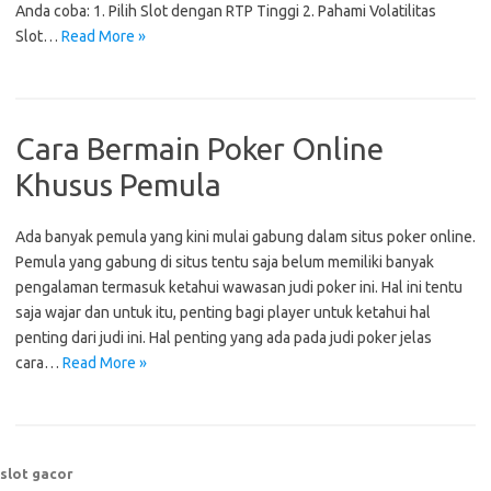
Anda coba: 1. Pilih Slot dengan RTP Tinggi 2. Pahami Volatilitas
Slot…
Read More »
Cara Bermain Poker Online
Khusus Pemula
Ada banyak pemula yang kini mulai gabung dalam situs poker online.
Pemula yang gabung di situs tentu saja belum memiliki banyak
pengalaman termasuk ketahui wawasan judi poker ini. Hal ini tentu
saja wajar dan untuk itu, penting bagi player untuk ketahui hal
penting dari judi ini. Hal penting yang ada pada judi poker jelas
cara…
Read More »
slot gacor