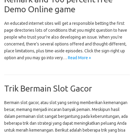
Demo Online game
An educated internet sites will get a responsible betting the first
page directories lots of conditions that you might question to have
people who trust your’re also developing an issue. When you’re
concerned, there’s several options offered and thought-different,
place limitations, plus time-aside episodes. Click the sign-right up
option and you may go into very…
Read More »
Trik Bermain Slot Gacor
Bermain slot gacor, atau slot yang sering memberikan kemenangan
besar, memang menjadi incaran banyak pemain. Meskipun hasil
dalam permainan slot sangat bergantung pada keberuntungan, ada
beberapa trik dan strategi yang dapat meningkatkan peluang Anda
untuk meraih kemenangan. Berikut adalah beberapa trik yang bisa