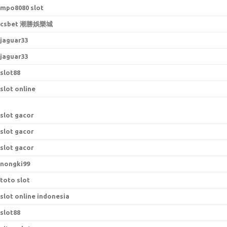
mpo8080 slot
csbet 潮勝娛樂城
jaguar33
jaguar33
slot88
slot online
slot gacor
slot gacor
slot gacor
nongki99
toto slot
slot online indonesia
slot88