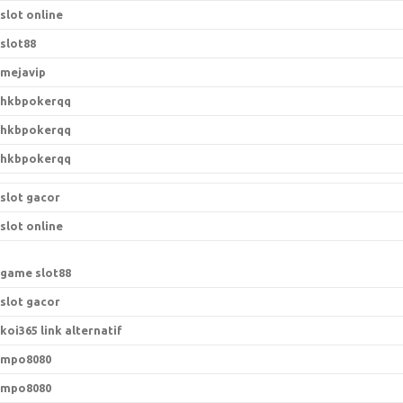
slot online
slot88
mejavip
hkbpokerqq
hkbpokerqq
hkbpokerqq
slot gacor
slot online
game slot88
slot gacor
koi365 link alternatif
mpo8080
mpo8080