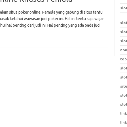
slo
lam situs poker online. Pemula yang gabung di situs tentu
uk ketahui wawasan judi poker ini. Hal ini tentu saja wajar
slo
ui hal penting dari judi ini. Hal penting yang ada pada judi
slo
slo
non
tot
slo
slo
sit
slo
slo
lin
lin