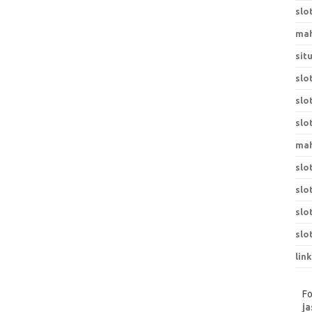
slo
ma
sit
slo
slo
slo
mah
slo
slo
slo
slo
lin
Fo
ja