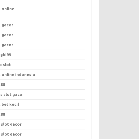
t online
t gacor
t gacor
t gacor
gki99
o slot
t online indonesia
t88
us slot gacor
t bet kecil
t88
k slot gacor
k slot gacor