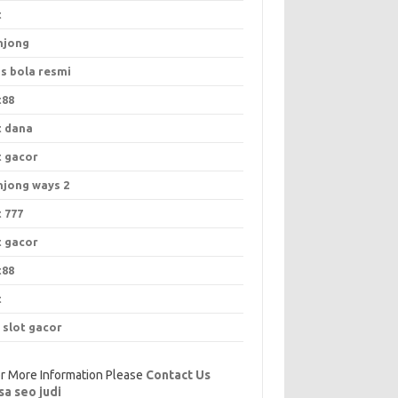
t
hjong
us bola resmi
t88
t dana
t gacor
jong ways 2
t 777
t gacor
t88
t
k slot gacor
r More Information Please
Contact Us
sa seo judi