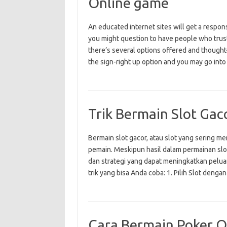
Online game
An educated internet sites will get a respons
you might question to have people who trus
there’s several options offered and thought-d
the sign-right up option and you may go in
Trik Bermain Slot Gac
Bermain slot gacor, atau slot yang sering
pemain. Meskipun hasil dalam permainan slo
dan strategi yang dapat meningkatkan pelu
trik yang bisa Anda coba: 1. Pilih Slot denga
Cara Bermain Poker O