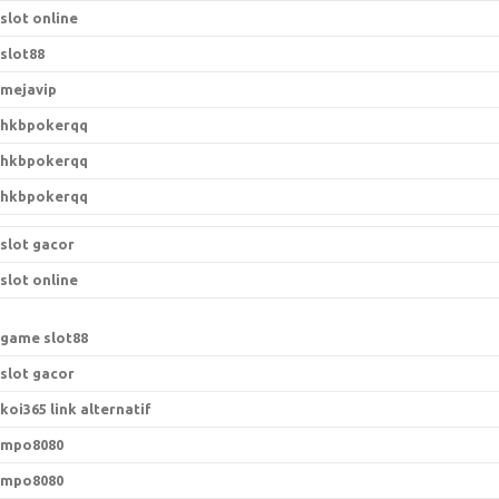
slot online
slot88
mejavip
hkbpokerqq
hkbpokerqq
hkbpokerqq
slot gacor
slot online
game slot88
slot gacor
koi365 link alternatif
mpo8080
mpo8080