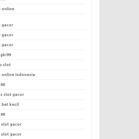
t online
t gacor
t gacor
t gacor
gki99
o slot
t online indonesia
t88
us slot gacor
t bet kecil
t88
k slot gacor
k slot gacor