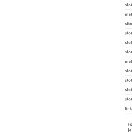
slo
ma
sit
slo
slo
slo
mah
slo
slo
slo
slo
lin
Fo
ja