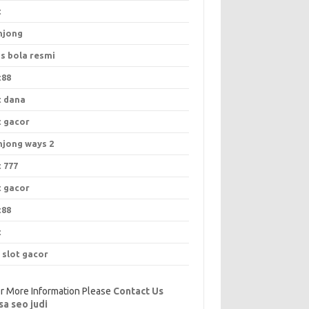
t
hjong
us bola resmi
t88
t dana
t gacor
jong ways 2
t 777
t gacor
t88
t
k slot gacor
r More Information Please
Contact Us
sa seo judi