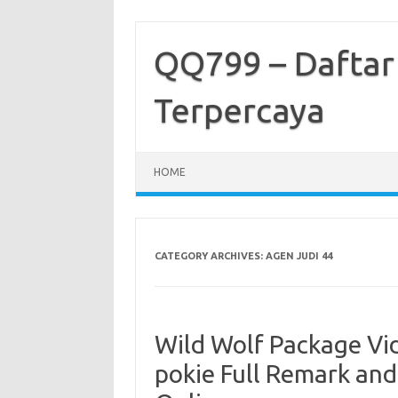
Skip
to
content
QQ799 – Daftar 
Terpercaya
HOME
CATEGORY ARCHIVES:
AGEN JUDI 44
Wild Wolf Package Vide
pokie Full Remark an