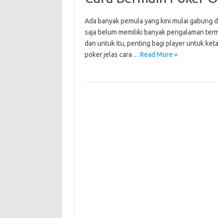
Ada banyak pemula yang kini mulai gabung da
saja belum memiliki banyak pengalaman termas
dan untuk itu, penting bagi player untuk ketah
poker jelas cara…
Read More »