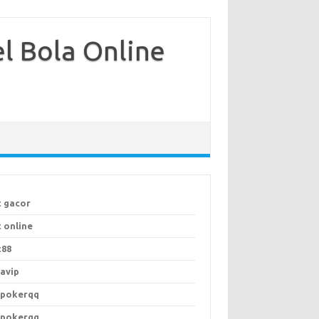
el Bola Online
t gacor
t online
t88
avip
bpokerqq
bpokerqq