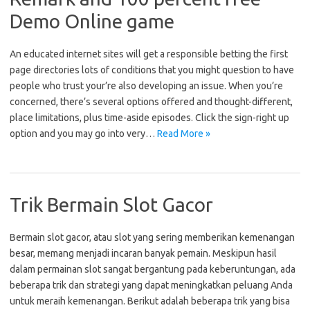
Demo Online game
An educated internet sites will get a responsible betting the first
page directories lots of conditions that you might question to have
people who trust your’re also developing an issue. When you’re
concerned, there’s several options offered and thought-different,
place limitations, plus time-aside episodes. Click the sign-right up
option and you may go into very…
Read More »
Trik Bermain Slot Gacor
Bermain slot gacor, atau slot yang sering memberikan kemenangan
besar, memang menjadi incaran banyak pemain. Meskipun hasil
dalam permainan slot sangat bergantung pada keberuntungan, ada
beberapa trik dan strategi yang dapat meningkatkan peluang Anda
untuk meraih kemenangan. Berikut adalah beberapa trik yang bisa