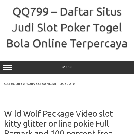
Skip
to
QQ799 – Daftar Situs
content
Judi Slot Poker Togel
Bola Online Terpercaya
Menu
CATEGORY ARCHIVES:
BANDAR TOGEL 210
Wild Wolf Package Video slot
kitty glitter online pokie Full
Remark and 100 percent free