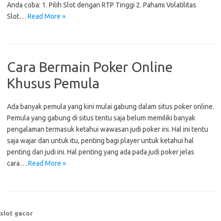
Anda coba: 1. Pilih Slot dengan RTP Tinggi 2. Pahami Volatilitas
Slot…
Read More »
Cara Bermain Poker Online
Khusus Pemula
Ada banyak pemula yang kini mulai gabung dalam situs poker online.
Pemula yang gabung di situs tentu saja belum memiliki banyak
pengalaman termasuk ketahui wawasan judi poker ini. Hal ini tentu
saja wajar dan untuk itu, penting bagi player untuk ketahui hal
penting dari judi ini. Hal penting yang ada pada judi poker jelas
cara…
Read More »
slot gacor