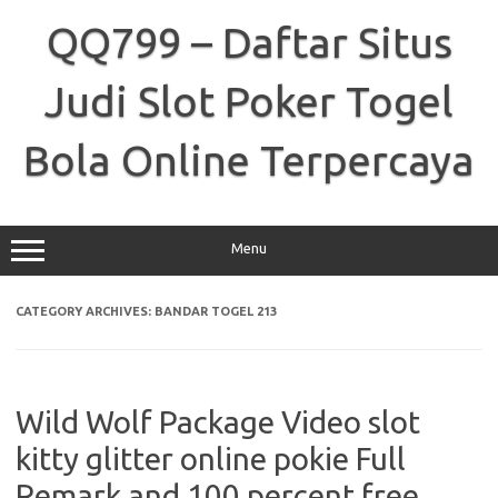
Skip
to
QQ799 – Daftar Situs
content
Judi Slot Poker Togel
Bola Online Terpercaya
Menu
CATEGORY ARCHIVES:
BANDAR TOGEL 213
Wild Wolf Package Video slot
kitty glitter online pokie Full
Remark and 100 percent free