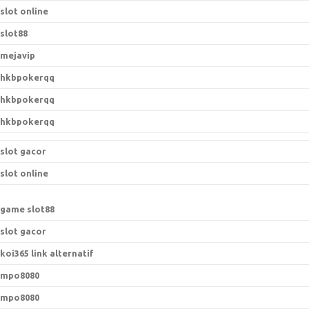
slot online
slot88
mejavip
hkbpokerqq
hkbpokerqq
hkbpokerqq
slot gacor
slot online
game slot88
slot gacor
koi365 link alternatif
mpo8080
mpo8080