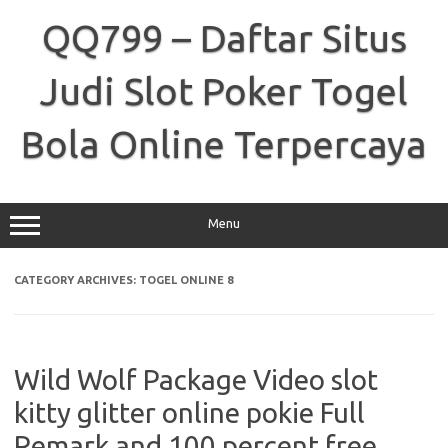
Skip
to
QQ799 – Daftar Situs
content
Judi Slot Poker Togel
Bola Online Terpercaya
Menu
CATEGORY ARCHIVES:
TOGEL ONLINE 8
Wild Wolf Package Video slot
kitty glitter online pokie Full
Remark and 100 percent free