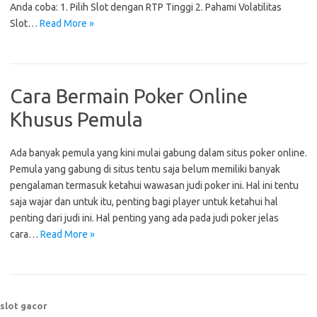
Anda coba: 1. Pilih Slot dengan RTP Tinggi 2. Pahami Volatilitas
Slot…
Read More »
Cara Bermain Poker Online
Khusus Pemula
Ada banyak pemula yang kini mulai gabung dalam situs poker online.
Pemula yang gabung di situs tentu saja belum memiliki banyak
pengalaman termasuk ketahui wawasan judi poker ini. Hal ini tentu
saja wajar dan untuk itu, penting bagi player untuk ketahui hal
penting dari judi ini. Hal penting yang ada pada judi poker jelas
cara…
Read More »
slot gacor