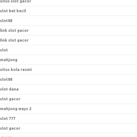
situs slot gacor
slot bet kecil
slot88
link slot gacor
link slot gacor
slot
mahjong
situs bola resmi
slot88
slot dana
slot gacor
mahjong ways 2
slot 777
slot gacor