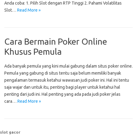
Anda coba: 1. Pilih Slot dengan RTP Tinggi 2. Pahami Volatilitas
Slot…
Read More »
Cara Bermain Poker Online
Khusus Pemula
Ada banyak pemula yang kini mulai gabung dalam situs poker online.
Pemula yang gabung di situs tentu saja belum memiliki banyak
pengalaman termasuk ketahui wawasan judi poker ini. Hal ini tentu
saja wajar dan untuk itu, penting bagi player untuk ketahui hal
penting dari judi ini. Hal penting yang ada pada judi poker jelas
cara…
Read More »
slot gacor