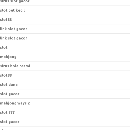
situs slot gacor
slot bet kecil
slot88
link slot gacor
link slot gacor
slot
mahjong
situs bola resmi
slot88
slot dana
slot gacor
mahjong ways 2
slot 777
slot gacor