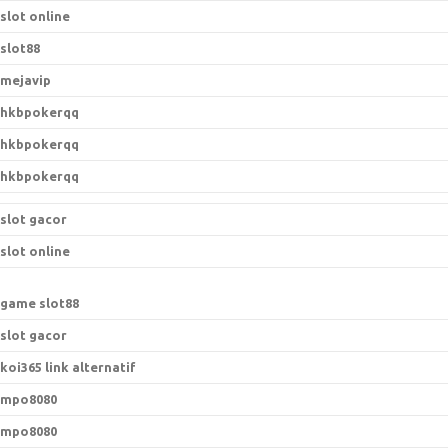
slot online
slot88
mejavip
hkbpokerqq
hkbpokerqq
hkbpokerqq
slot gacor
slot online
game slot88
slot gacor
koi365 link alternatif
mpo8080
mpo8080