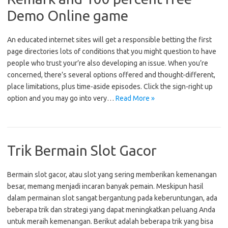
Demo Online game
An educated internet sites will get a responsible betting the first
page directories lots of conditions that you might question to have
people who trust your’re also developing an issue. When you’re
concerned, there’s several options offered and thought-different,
place limitations, plus time-aside episodes. Click the sign-right up
option and you may go into very…
Read More »
Trik Bermain Slot Gacor
Bermain slot gacor, atau slot yang sering memberikan kemenangan
besar, memang menjadi incaran banyak pemain. Meskipun hasil
dalam permainan slot sangat bergantung pada keberuntungan, ada
beberapa trik dan strategi yang dapat meningkatkan peluang Anda
untuk meraih kemenangan. Berikut adalah beberapa trik yang bisa