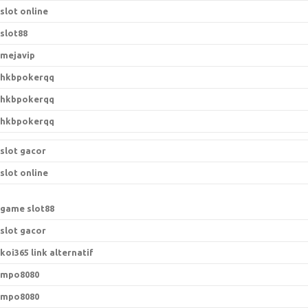
slot online
slot88
mejavip
hkbpokerqq
hkbpokerqq
hkbpokerqq
slot gacor
slot online
game slot88
slot gacor
koi365 link alternatif
mpo8080
mpo8080