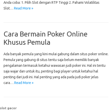
Anda coba: 1. Pilih Slot dengan RTP Tinggi 2. Pahami Volatilitas
Slot…
Read More »
Cara Bermain Poker Online
Khusus Pemula
Ada banyak pemula yang kini mulai gabung dalam situs poker online.
Pemula yang gabung di situs tentu saja belum memiliki banyak
pengalaman termasuk ketahui wawasan judi poker ini. Hal ini tentu
saja wajar dan untuk itu, penting bagi player untuk ketahui hal
penting dari judi ini. Hal penting yang ada pada judi poker jelas
cara…
Read More »
slot gacor