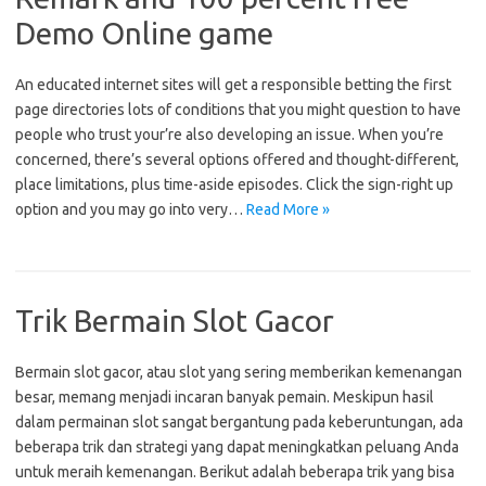
Demo Online game
An educated internet sites will get a responsible betting the first
page directories lots of conditions that you might question to have
people who trust your’re also developing an issue. When you’re
concerned, there’s several options offered and thought-different,
place limitations, plus time-aside episodes. Click the sign-right up
option and you may go into very…
Read More »
Trik Bermain Slot Gacor
Bermain slot gacor, atau slot yang sering memberikan kemenangan
besar, memang menjadi incaran banyak pemain. Meskipun hasil
dalam permainan slot sangat bergantung pada keberuntungan, ada
beberapa trik dan strategi yang dapat meningkatkan peluang Anda
untuk meraih kemenangan. Berikut adalah beberapa trik yang bisa