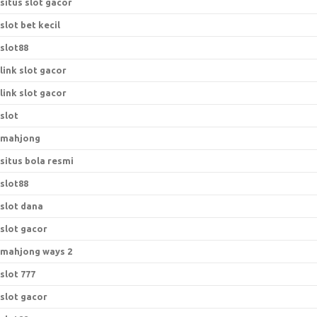
situs slot gacor
slot bet kecil
slot88
link slot gacor
link slot gacor
slot
mahjong
situs bola resmi
slot88
slot dana
slot gacor
mahjong ways 2
slot 777
slot gacor