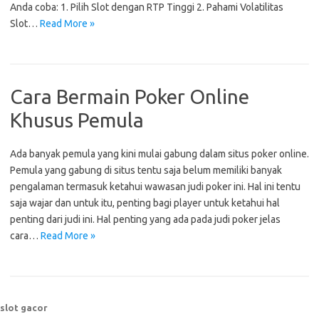
Anda coba: 1. Pilih Slot dengan RTP Tinggi 2. Pahami Volatilitas
Slot…
Read More »
Cara Bermain Poker Online
Khusus Pemula
Ada banyak pemula yang kini mulai gabung dalam situs poker online.
Pemula yang gabung di situs tentu saja belum memiliki banyak
pengalaman termasuk ketahui wawasan judi poker ini. Hal ini tentu
saja wajar dan untuk itu, penting bagi player untuk ketahui hal
penting dari judi ini. Hal penting yang ada pada judi poker jelas
cara…
Read More »
slot gacor