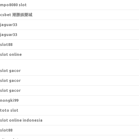
mpo8080 slot
csbet 潮勝娛樂城
jaguar33
jaguar33
slot88
slot online
slot gacor
slot gacor
slot gacor
nongki99
toto slot
slot online indonesia
slot88