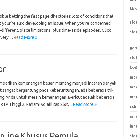
hk
ible betting the first page directories lots of conditions that
slo
t your’re also developing an issue. When you’re concerned,
ifferent, place limitations, plus time-aside episodes. Click
slo
to very…
Read More »
gam
slo
or
koi
mp
 memberikan kemenangan besar, memang menjadi incaran banyak
mp
t sangat bergantung pada keberuntungan, ada beberapa trik
mpo
ang Anda untuk meraih kemenangan. Berikut adalah beberapa
n RTP Tinggi 2. Pahami Volatilitas Slot…
Read More »
cs
jag
jag
nline Khusus Pemula
slo