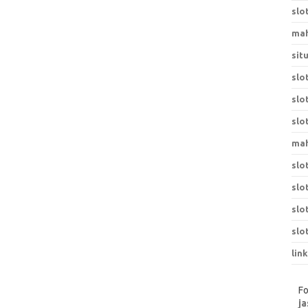
slo
ma
sit
slo
slo
slo
mah
slo
slo
slo
slo
lin
Fo
ja