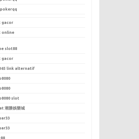
bpokerqq
t gacor
t online
e slot88
t gacor
365 link alternatif
o8080
o8080
8080 slot
bet 潮勝娛樂城
uar33
uar33
t88