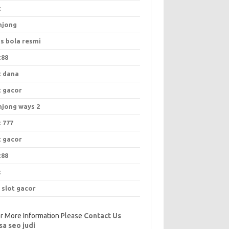
t
hjong
us bola resmi
t88
t dana
t gacor
jong ways 2
t 777
t gacor
t88
t
k slot gacor
r More Information Please
Contact Us
sa seo judi