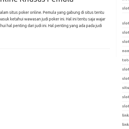
slo
lam situs poker online. Pemula yang gabung di situs tentu
uk ketahui wawasan judi poker ini. Hal ini tentu saja wajar
slo
ui hal penting dari judi ini. Hal penting yang ada pada judi
slo
slo
non
tot
slo
slo
sit
slo
slo
lin
lin