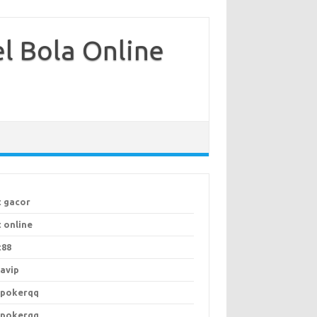
el Bola Online
t gacor
t online
t88
avip
bpokerqq
bpokerqq