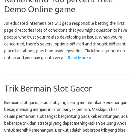
Demo Online game
An educated internet sites will get a responsible betting the first
page directories lots of conditions that you might question to have
people who trust your’re also developing an issue. When you’re
concerned, there’s several options offered and thought-different,
place limitations, plus time-aside episodes. Click the sign-right up
option and you may go into very…
Read More »
Trik Bermain Slot Gacor
Bermain slot gacor, atau slot yang sering memberikan kemenangan
besar, memang menjadi incaran banyak pemain. Meskipun hasil
dalam permainan slot sangat bergantung pada keberuntungan, ada
beberapa trik dan strategi yang dapat meningkatkan peluang Anda
untuk meraih kemenangan. Berikut adalah beberapa trik yang bisa