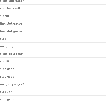
situs slot gacor
slot bet kecil
slot88
link slot gacor
link slot gacor
slot
mahjong
situs bola resmi
slot88
slot dana
slot gacor
mahjong ways 2
slot 777
slot gacor