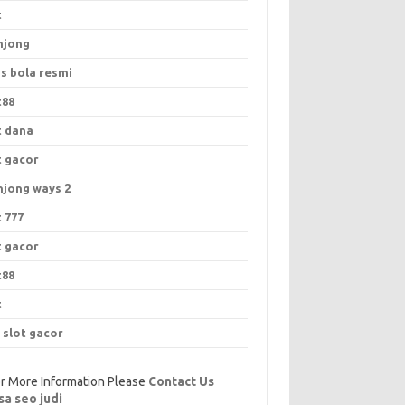
t
hjong
us bola resmi
t88
t dana
t gacor
jong ways 2
t 777
t gacor
t88
t
k slot gacor
r More Information Please
Contact Us
sa seo judi