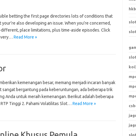
hk
ible betting the first page directories lots of conditions that
slo
t your’re also developing an issue. When you’re concerned,
ifferent, place limitations, plus time-aside episodes. Click
slo
to very…
Read More »
gam
slo
or
koi
mp
 memberikan kemenangan besar, memang menjadi incaran banyak
mp
t sangat bergantung pada keberuntungan, ada beberapa trik
mpo
ang Anda untuk meraih kemenangan. Berikut adalah beberapa
n RTP Tinggi 2. Pahami Volatilitas Slot…
Read More »
cs
jag
jag
nline Khusus Pemula
slo