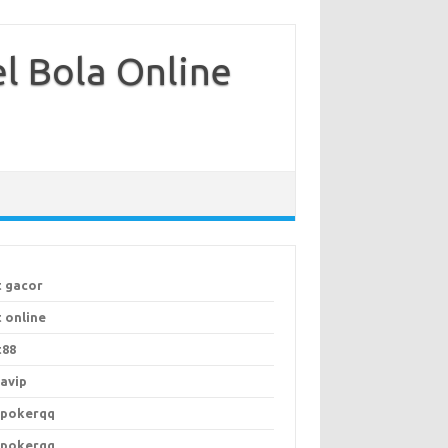
el Bola Online
t gacor
t online
t88
avip
bpokerqq
bpokerqq