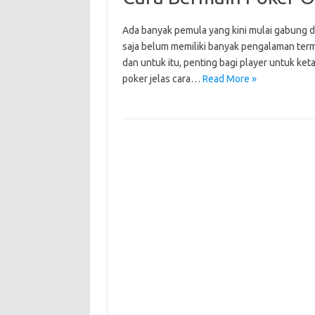
Ada banyak pemula yang kini mulai gabung da
saja belum memiliki banyak pengalaman termas
dan untuk itu, penting bagi player untuk ketah
poker jelas cara…
Read More »