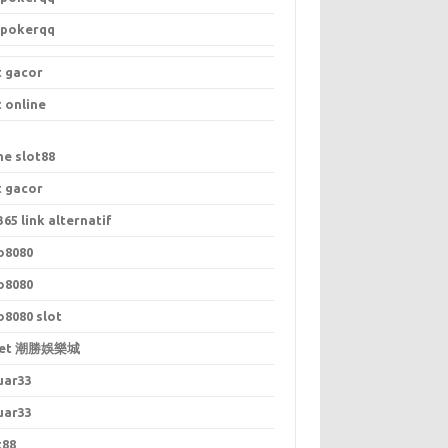
bpokerqq
t gacor
t online
e slot88
t gacor
365 link alternatif
o8080
o8080
8080 slot
bet 潮勝娛樂城
uar33
uar33
t88