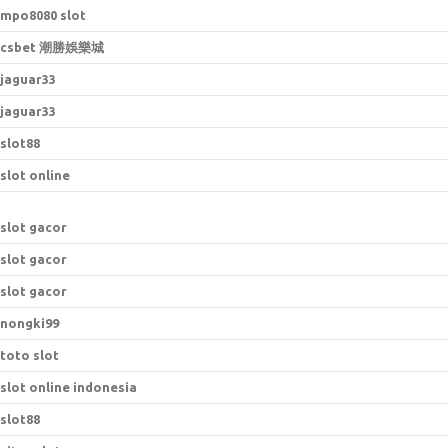
mpo8080 slot
csbet 潮勝娛樂城
jaguar33
jaguar33
slot88
slot online
slot gacor
slot gacor
slot gacor
nongki99
toto slot
slot online indonesia
slot88