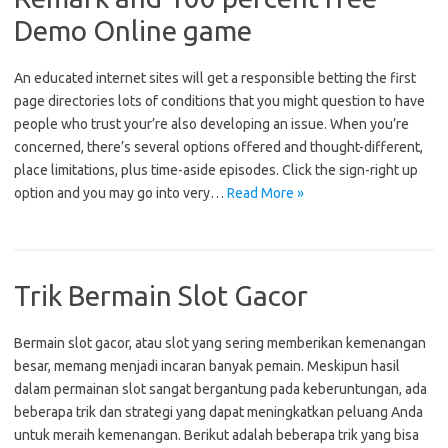
Demo Online game
An educated internet sites will get a responsible betting the first
page directories lots of conditions that you might question to have
people who trust your’re also developing an issue. When you’re
concerned, there’s several options offered and thought-different,
place limitations, plus time-aside episodes. Click the sign-right up
option and you may go into very…
Read More »
Trik Bermain Slot Gacor
Bermain slot gacor, atau slot yang sering memberikan kemenangan
besar, memang menjadi incaran banyak pemain. Meskipun hasil
dalam permainan slot sangat bergantung pada keberuntungan, ada
beberapa trik dan strategi yang dapat meningkatkan peluang Anda
untuk meraih kemenangan. Berikut adalah beberapa trik yang bisa