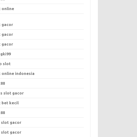
t online
t gacor
t gacor
t gacor
gki99
o slot
t online indonesia
t88
us slot gacor
t bet kecil
t88
k slot gacor
k slot gacor