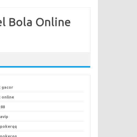
el Bola Online
t gacor
t online
t88
avip
bpokerqq
bpokerqq