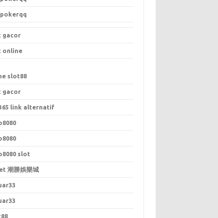
bpokerqq
t gacor
t online
e slot88
t gacor
365 link alternatif
o8080
o8080
8080 slot
bet 潮勝娛樂城
uar33
uar33
t88