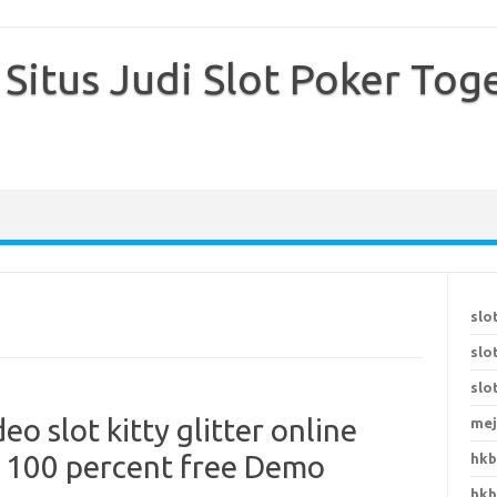
Situs Judi Slot Poker Tog
slo
slo
slo
o slot kitty glitter online
mej
d 100 percent free Demo
hk
hk