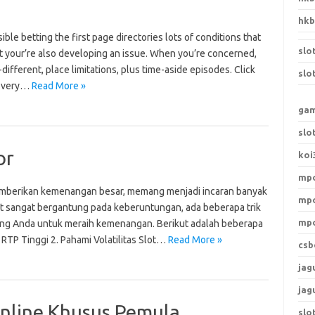
hk
ible betting the first page directories lots of conditions that
slo
t your’re also developing an issue. When you’re concerned,
ifferent, place limitations, plus time-aside episodes. Click
slo
to very…
Read More »
gam
slo
or
koi
mp
 memberikan kemenangan besar, memang menjadi incaran banyak
mp
t sangat bergantung pada keberuntungan, ada beberapa trik
mpo
ang Anda untuk meraih kemenangan. Berikut adalah beberapa
n RTP Tinggi 2. Pahami Volatilitas Slot…
Read More »
cs
jag
jag
nline Khusus Pemula
slo