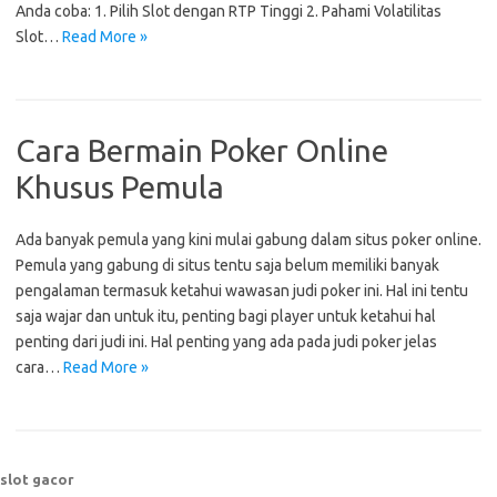
Anda coba: 1. Pilih Slot dengan RTP Tinggi 2. Pahami Volatilitas
Slot…
Read More »
Cara Bermain Poker Online
Khusus Pemula
Ada banyak pemula yang kini mulai gabung dalam situs poker online.
Pemula yang gabung di situs tentu saja belum memiliki banyak
pengalaman termasuk ketahui wawasan judi poker ini. Hal ini tentu
saja wajar dan untuk itu, penting bagi player untuk ketahui hal
penting dari judi ini. Hal penting yang ada pada judi poker jelas
cara…
Read More »
slot gacor