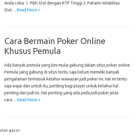
Anda coba: 1. Pilih Slot dengan RTP Tinggi 2. Pahami Volatilitas
Slot…
Read More »
Cara Bermain Poker Online
Khusus Pemula
Ada banyak pemula yang kini mulai gabung dalam situs poker online.
Pemula yang gabung di situs tentu saja belum memiliki banyak
pengalaman termasuk ketahui wawasan judi poker ini. Hal ini tentu
saja wajar dan untuk itu, penting bagi player untuk ketahui hal
penting dari judi ini. Hal penting yang ada pada judi poker jelas
cara…
Read More »
slot gacor