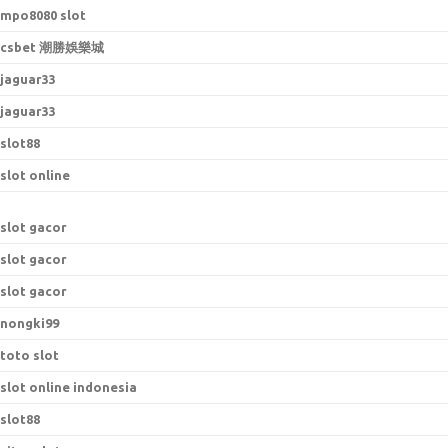
mpo8080 slot
csbet 潮勝娛樂城
jaguar33
jaguar33
slot88
slot online
slot gacor
slot gacor
slot gacor
nongki99
toto slot
slot online indonesia
slot88