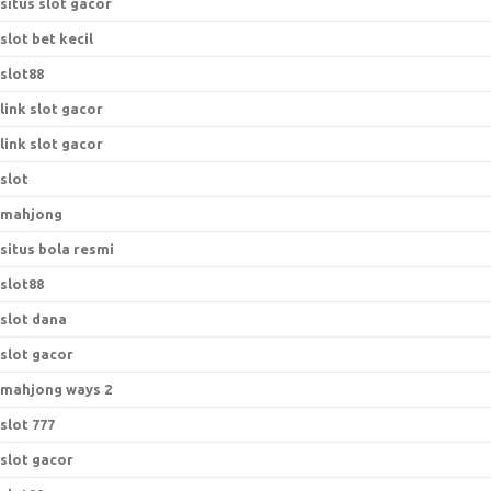
situs slot gacor
slot bet kecil
slot88
link slot gacor
link slot gacor
slot
mahjong
situs bola resmi
slot88
slot dana
slot gacor
mahjong ways 2
slot 777
slot gacor