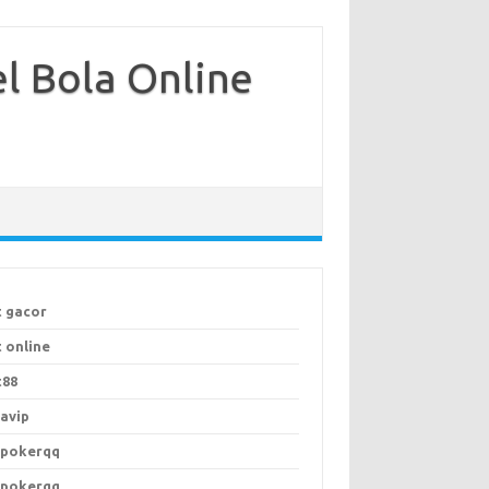
el Bola Online
t gacor
t online
t88
avip
bpokerqq
bpokerqq