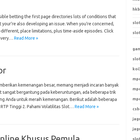
hk
ible betting the first page directories lots of conditions that
slo
t your’re also developing an issue. When you’re concerned,
ifferent, place limitations, plus time-aside episodes. Click
slo
to very…
Read More »
gam
slo
or
koi
mp
 memberikan kemenangan besar, memang menjadi incaran banyak
mp
t sangat bergantung pada keberuntungan, ada beberapa trik
mpo
ang Anda untuk meraih kemenangan. Berikut adalah beberapa
n RTP Tinggi 2. Pahami Volatilitas Slot…
Read More »
cs
jag
jag
nline Khusus Pemula
slo