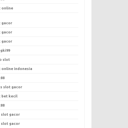
t online
t gacor
t gacor
t gacor
gki99
o slot
t online indonesia
t88
us slot gacor
t bet kecil
t88
k slot gacor
k slot gacor