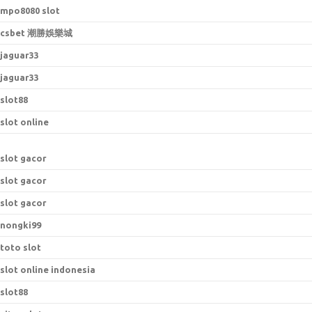
mpo8080 slot
csbet 潮勝娛樂城
jaguar33
jaguar33
slot88
slot online
slot gacor
slot gacor
slot gacor
nongki99
toto slot
slot online indonesia
slot88