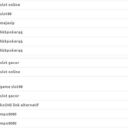
slot online
slot88
mejavip
hkbpokerqq
hkbpokerqq
hkbpokerqq
slot gacor
slot online
game slot88
slot gacor
koi365 link alternatif
mpo8080
mpo8080