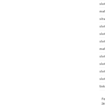
slo
ma
sit
slo
slo
slo
mah
slo
slo
slo
slo
lin
Fo
ja