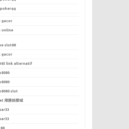
bpokerqq
t gacor
t online
e slot88
t gacor
365 link alternatif
o8080
o8080
8080 slot
bet 潮勝娛樂城
uar33
uar33
t88