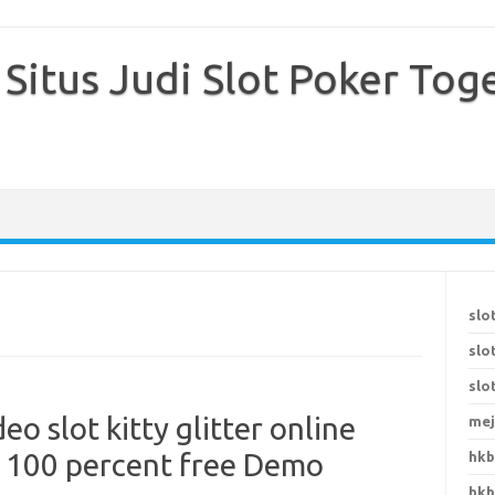
Situs Judi Slot Poker Tog
slo
slo
slo
o slot kitty glitter online
mej
d 100 percent free Demo
hk
hk