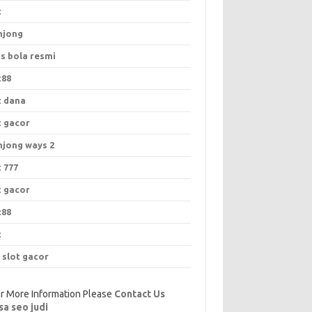
t
hjong
us bola resmi
t88
t dana
t gacor
jong ways 2
t 777
t gacor
t88
t
k slot gacor
r More Information Please
Contact Us
sa seo judi