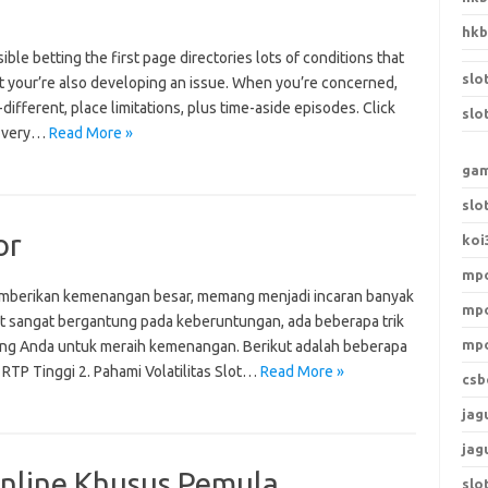
hk
ible betting the first page directories lots of conditions that
slo
t your’re also developing an issue. When you’re concerned,
ifferent, place limitations, plus time-aside episodes. Click
slo
to very…
Read More »
gam
slo
or
koi
mp
 memberikan kemenangan besar, memang menjadi incaran banyak
mp
t sangat bergantung pada keberuntungan, ada beberapa trik
mpo
ang Anda untuk meraih kemenangan. Berikut adalah beberapa
n RTP Tinggi 2. Pahami Volatilitas Slot…
Read More »
cs
jag
jag
nline Khusus Pemula
slo