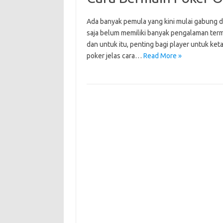
Ada banyak pemula yang kini mulai gabung da
saja belum memiliki banyak pengalaman termas
dan untuk itu, penting bagi player untuk ketah
poker jelas cara…
Read More »