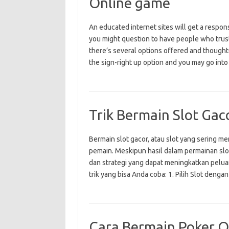
Online game
An educated internet sites will get a respons
you might question to have people who trus
there’s several options offered and thought-d
the sign-right up option and you may go in
Trik Bermain Slot Gac
Bermain slot gacor, atau slot yang sering
pemain. Meskipun hasil dalam permainan slo
dan strategi yang dapat meningkatkan pelu
trik yang bisa Anda coba: 1. Pilih Slot denga
Cara Bermain Poker O