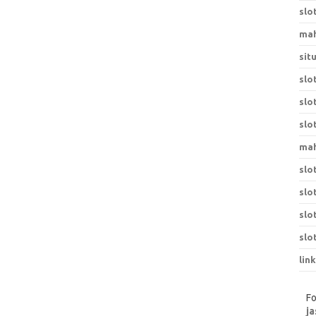
slo
ma
sit
slo
slo
slo
mah
slo
slo
slo
slo
lin
Fo
ja