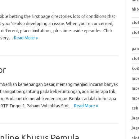
hk
ible betting the first page directories lots of conditions that
slo
t your’re also developing an issue. When you’re concerned,
ifferent, place limitations, plus time-aside episodes. Click
slo
to very…
Read More »
gam
slo
or
koi
mp
 memberikan kemenangan besar, memang menjadi incaran banyak
mp
t sangat bergantung pada keberuntungan, ada beberapa trik
mpo
ang Anda untuk meraih kemenangan. Berikut adalah beberapa
n RTP Tinggi 2. Pahami Volatilitas Slot…
Read More »
cs
jag
jag
nline Khusus Pemula
slo