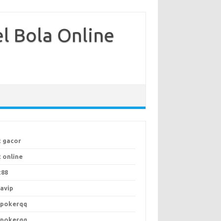
el Bola Online
t gacor
t online
t88
avip
bpokerqq
bpokerqq