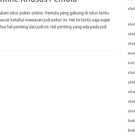
slo
lam situs poker online. Pemula yang gabung di situs tentu
uk ketahui wawasan judi poker ini. Hal ini tentu saja wajar
slo
ui hal penting dari judi ini. Hal penting yang ada pada judi
slo
slo
non
tot
slo
slo
sit
slo
slo
lin
lin