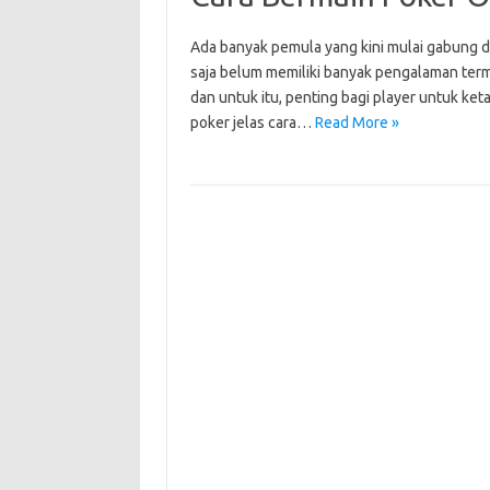
Ada banyak pemula yang kini mulai gabung da
saja belum memiliki banyak pengalaman termas
dan untuk itu, penting bagi player untuk ketah
poker jelas cara…
Read More »