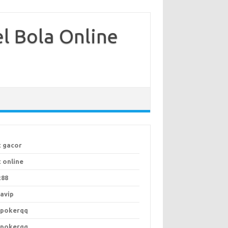
el Bola Online
t gacor
t online
t88
avip
bpokerqq
bpokerqq