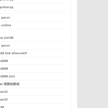
bpokerqq
t gacor
t online
e slot88
t gacor
365 link alternatif
o8080
o8080
8080 slot
bet 潮勝娛樂城
uar33
uar33
t88