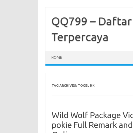
Skip
to
content
QQ799 – Daftar 
Terpercaya
HOME
TAG ARCHIVES:
TOGEL HK
Wild Wolf Package Vide
pokie Full Remark an