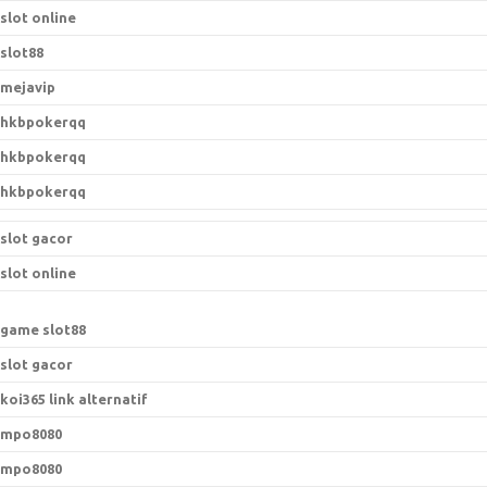
slot online
slot88
mejavip
hkbpokerqq
hkbpokerqq
hkbpokerqq
slot gacor
slot online
game slot88
slot gacor
koi365 link alternatif
mpo8080
mpo8080