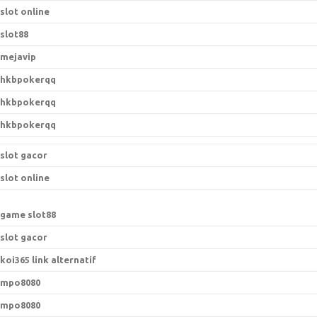
slot online
slot88
mejavip
hkbpokerqq
hkbpokerqq
hkbpokerqq
slot gacor
slot online
game slot88
slot gacor
koi365 link alternatif
mpo8080
mpo8080