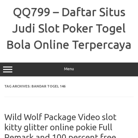
Skip
to
QQ799 – Daftar Situs
content
Judi Slot Poker Togel
Bola Online Terpercaya
Menu
TAG ARCHIVES:
BANDAR TOGEL 146
Wild Wolf Package Video slot
kitty glitter online pokie Full
Remark and 100 percent free