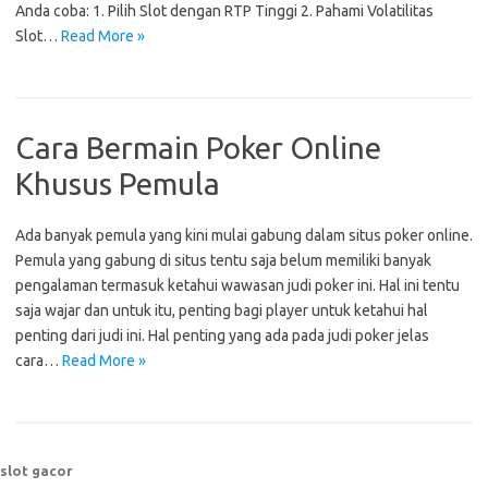
Anda coba: 1. Pilih Slot dengan RTP Tinggi 2. Pahami Volatilitas
Slot…
Read More »
Cara Bermain Poker Online
Khusus Pemula
Ada banyak pemula yang kini mulai gabung dalam situs poker online.
Pemula yang gabung di situs tentu saja belum memiliki banyak
pengalaman termasuk ketahui wawasan judi poker ini. Hal ini tentu
saja wajar dan untuk itu, penting bagi player untuk ketahui hal
penting dari judi ini. Hal penting yang ada pada judi poker jelas
cara…
Read More »
slot gacor