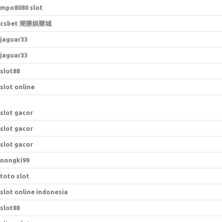
mpo8080 slot
csbet 潮勝娛樂城
jaguar33
jaguar33
slot88
slot online
slot gacor
slot gacor
slot gacor
nongki99
toto slot
slot online indonesia
slot88