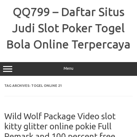
Skip
to
QQ799 – Daftar Situs
content
Judi Slot Poker Togel
Bola Online Terpercaya
Menu
TAG ARCHIVES:
TOGEL ONLINE 21
Wild Wolf Package Video slot
kitty glitter online pokie Full
Remark and 100 percent free