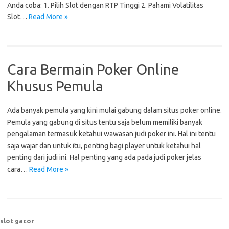
Anda coba: 1. Pilih Slot dengan RTP Tinggi 2. Pahami Volatilitas
Slot…
Read More »
Cara Bermain Poker Online
Khusus Pemula
Ada banyak pemula yang kini mulai gabung dalam situs poker online.
Pemula yang gabung di situs tentu saja belum memiliki banyak
pengalaman termasuk ketahui wawasan judi poker ini. Hal ini tentu
saja wajar dan untuk itu, penting bagi player untuk ketahui hal
penting dari judi ini. Hal penting yang ada pada judi poker jelas
cara…
Read More »
slot gacor