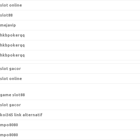
slot online
slot88
mejavip
hkbpokerqq
hkbpokerqq
hkbpokerqq
slot gacor
slot online
game slot88
slot gacor
koi365 link alternatif
mpo8080
mpo8080