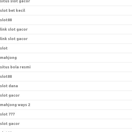
situs slot gacor
slot bet kecil
slot88
link slot gacor
link slot gacor
slot
mahjong
situs bola resmi
slot88
slot dana
slot gacor
mahjong ways 2
slot 777
slot gacor