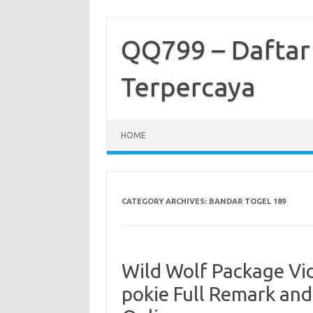
Skip
to
content
QQ799 – Daftar 
Terpercaya
HOME
CATEGORY ARCHIVES:
BANDAR TOGEL 189
Wild Wolf Package Vide
pokie Full Remark an