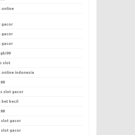
t online
t gacor
t gacor
t gacor
gki99
o slot
t online indonesia
t88
us slot gacor
t bet kecil
t88
k slot gacor
k slot gacor