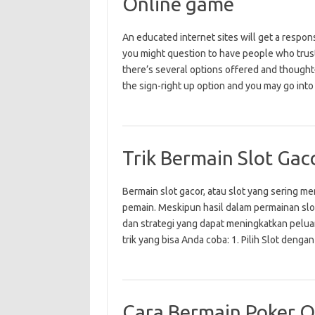
Online game
An educated internet sites will get a respons
you might question to have people who trus
there’s several options offered and thought-d
the sign-right up option and you may go in
Trik Bermain Slot Gac
Bermain slot gacor, atau slot yang sering
pemain. Meskipun hasil dalam permainan slo
dan strategi yang dapat meningkatkan pelu
trik yang bisa Anda coba: 1. Pilih Slot denga
Cara Bermain Poker O