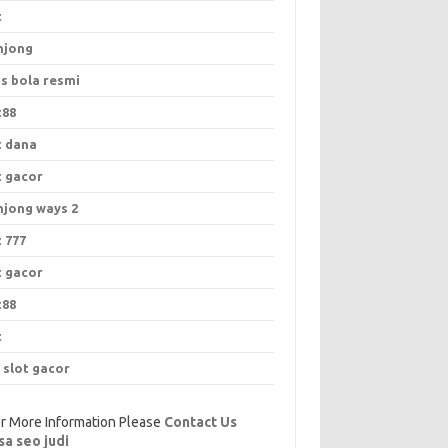
t
hjong
us bola resmi
t88
t dana
t gacor
jong ways 2
t 777
t gacor
t88
t
k slot gacor
r More Information Please
Contact Us
sa seo judi