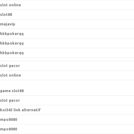
slot online
slot88
mejavip
hkbpokerqq
hkbpokerqq
hkbpokerqq
slot gacor
slot online
game slot88
slot gacor
koi365 link alternatif
mpo8080
mpo8080