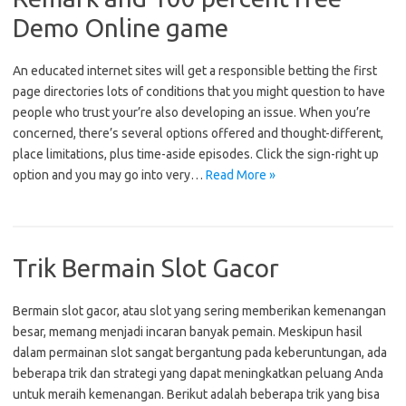
Demo Online game
An educated internet sites will get a responsible betting the first
page directories lots of conditions that you might question to have
people who trust your’re also developing an issue. When you’re
concerned, there’s several options offered and thought-different,
place limitations, plus time-aside episodes. Click the sign-right up
option and you may go into very…
Read More »
Trik Bermain Slot Gacor
Bermain slot gacor, atau slot yang sering memberikan kemenangan
besar, memang menjadi incaran banyak pemain. Meskipun hasil
dalam permainan slot sangat bergantung pada keberuntungan, ada
beberapa trik dan strategi yang dapat meningkatkan peluang Anda
untuk meraih kemenangan. Berikut adalah beberapa trik yang bisa