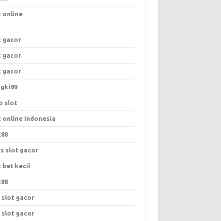
t online
t gacor
t gacor
t gacor
gki99
o slot
t online indonesia
t88
us slot gacor
t bet kecil
t88
k slot gacor
k slot gacor