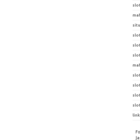
slo
ma
sit
slo
slo
slo
mah
slo
slo
slo
slo
lin
Fo
ja