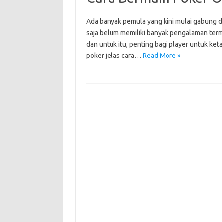
Ada banyak pemula yang kini mulai gabung da
saja belum memiliki banyak pengalaman termas
dan untuk itu, penting bagi player untuk ketah
poker jelas cara…
Read More »