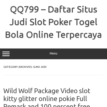
Skip
to
QQ799 – Daftar Situs
content
Judi Slot Poker Togel
Bola Online Terpercaya
Menu
CATEGORY ARCHIVES:
ILMU JUDI
Wild Wolf Package Video slot
kitty glitter online pokie Full
Remark and 100 percent free