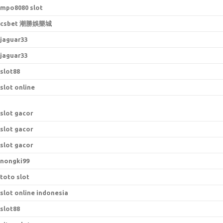
mpo8080 slot
csbet 潮勝娛樂城
jaguar33
jaguar33
slot88
slot online
slot gacor
slot gacor
slot gacor
nongki99
toto slot
slot online indonesia
slot88