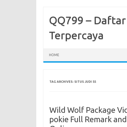
Skip
to
content
QQ799 – Daftar 
Terpercaya
HOME
TAG ARCHIVES:
SITUS JUDI 55
Wild Wolf Package Vide
pokie Full Remark an