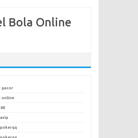
el Bola Online
t gacor
t online
t88
avip
bpokerqq
bpokerqq