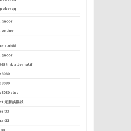
bpokerqq
t gacor
t online
e slot88
t gacor
365 link alternatif
o8080
o8080
8080 slot
bet 潮勝娛樂城
uar33
uar33
t88