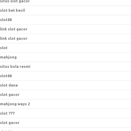
situs slot gacor
slot bet kecil
slot88
link slot gacor
link slot gacor
slot
mahjong
situs bola resmi
slot88
slot dana
slot gacor
mahjong ways 2
slot 777
slot gacor