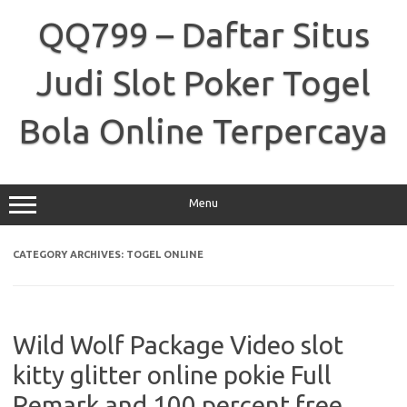
Skip
to
QQ799 – Daftar Situs
content
Judi Slot Poker Togel
Bola Online Terpercaya
Menu
CATEGORY ARCHIVES:
TOGEL ONLINE
Wild Wolf Package Video slot
kitty glitter online pokie Full
Remark and 100 percent free