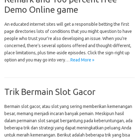
Demo Online game
An educated internet sites will get a responsible betting the first
page directories lots of conditions that you might question to have
people who trust your’re also developing an issue. When you’re
concerned, there’s several options offered and thought-different,
place limitations, plus time-aside episodes. Click the sign-right up
option and you may go into very…
Read More »
Trik Bermain Slot Gacor
Bermain slot gacor, atau slot yang sering memberikan kemenangan
besar, memang menjadi incaran banyak pemain. Meskipun hasil
dalam permainan slot sangat bergantung pada keberuntungan, ada
beberapa trik dan strategi yang dapat meningkatkan peluang Anda
untuk meraih kemenangan. Berikut adalah beberapa trik yang bisa