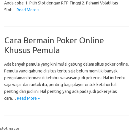
Anda coba: 1. Pilih Slot dengan RTP Tinggi 2. Pahami Volatilitas
Slot…
Read More »
Cara Bermain Poker Online
Khusus Pemula
Ada banyak pemula yang kini mulai gabung dalam situs poker online.
Pemula yang gabung di situs tentu saja belum memiliki banyak
pengalaman termasuk ketahui wawasan judi poker ini. Hal ini tentu
saja wajar dan untuk itu, penting bagi player untuk ketahui hal
penting dari judi ini. Hal penting yang ada pada judi poker jelas
cara…
Read More »
slot gacor