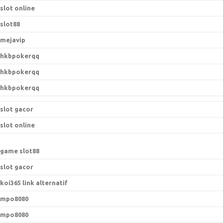
slot online
slot88
mejavip
hkbpokerqq
hkbpokerqq
hkbpokerqq
slot gacor
slot online
game slot88
slot gacor
koi365 link alternatif
mpo8080
mpo8080