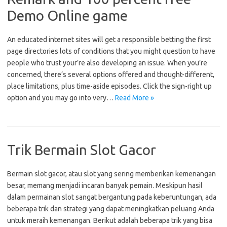
Demo Online game
An educated internet sites will get a responsible betting the first
page directories lots of conditions that you might question to have
people who trust your’re also developing an issue. When you’re
concerned, there’s several options offered and thought-different,
place limitations, plus time-aside episodes. Click the sign-right up
option and you may go into very…
Read More »
Trik Bermain Slot Gacor
Bermain slot gacor, atau slot yang sering memberikan kemenangan
besar, memang menjadi incaran banyak pemain. Meskipun hasil
dalam permainan slot sangat bergantung pada keberuntungan, ada
beberapa trik dan strategi yang dapat meningkatkan peluang Anda
untuk meraih kemenangan. Berikut adalah beberapa trik yang bisa