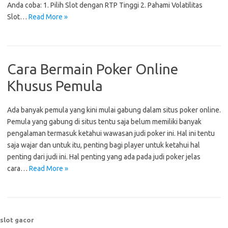
Anda coba: 1. Pilih Slot dengan RTP Tinggi 2. Pahami Volatilitas
Slot…
Read More »
Cara Bermain Poker Online
Khusus Pemula
Ada banyak pemula yang kini mulai gabung dalam situs poker online.
Pemula yang gabung di situs tentu saja belum memiliki banyak
pengalaman termasuk ketahui wawasan judi poker ini. Hal ini tentu
saja wajar dan untuk itu, penting bagi player untuk ketahui hal
penting dari judi ini. Hal penting yang ada pada judi poker jelas
cara…
Read More »
slot gacor