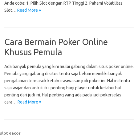
Anda coba: 1. Pilih Slot dengan RTP Tinggi 2. Pahami Volatilitas
Slot…
Read More »
Cara Bermain Poker Online
Khusus Pemula
Ada banyak pemula yang kini mulai gabung dalam situs poker online.
Pemula yang gabung di situs tentu saja belum memiliki banyak
pengalaman termasuk ketahui wawasan judi poker ini. Hal ini tentu
saja wajar dan untuk itu, penting bagi player untuk ketahui hal
penting dari judi ini. Hal penting yang ada pada judi poker jelas
cara…
Read More »
slot gacor