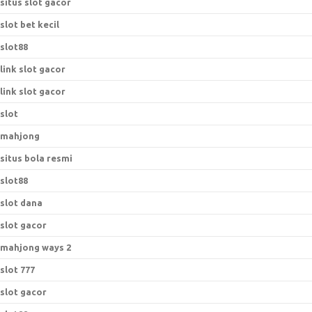
situs slot gacor
slot bet kecil
slot88
link slot gacor
link slot gacor
slot
mahjong
situs bola resmi
slot88
slot dana
slot gacor
mahjong ways 2
slot 777
slot gacor