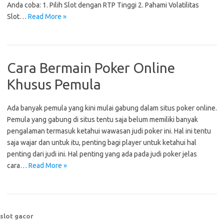
Anda coba: 1. Pilih Slot dengan RTP Tinggi 2. Pahami Volatilitas
Slot…
Read More »
Cara Bermain Poker Online
Khusus Pemula
Ada banyak pemula yang kini mulai gabung dalam situs poker online.
Pemula yang gabung di situs tentu saja belum memiliki banyak
pengalaman termasuk ketahui wawasan judi poker ini. Hal ini tentu
saja wajar dan untuk itu, penting bagi player untuk ketahui hal
penting dari judi ini. Hal penting yang ada pada judi poker jelas
cara…
Read More »
slot gacor