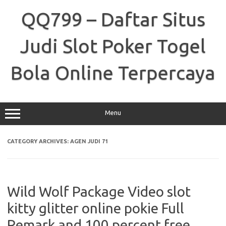
Skip
to
QQ799 – Daftar Situs
content
Judi Slot Poker Togel
Bola Online Terpercaya
Menu
CATEGORY ARCHIVES:
AGEN JUDI 71
Wild Wolf Package Video slot
kitty glitter online pokie Full
Remark and 100 percent free