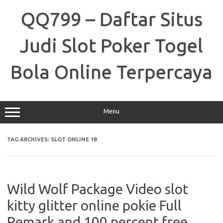
Skip
to
QQ799 – Daftar Situs
content
Judi Slot Poker Togel
Bola Online Terpercaya
Menu
TAG ARCHIVES:
SLOT ONLINE 18
Wild Wolf Package Video slot
kitty glitter online pokie Full
Remark and 100 percent free