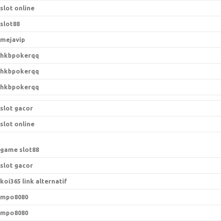
slot online
slot88
mejavip
hkbpokerqq
hkbpokerqq
hkbpokerqq
slot gacor
slot online
game slot88
slot gacor
koi365 link alternatif
mpo8080
mpo8080