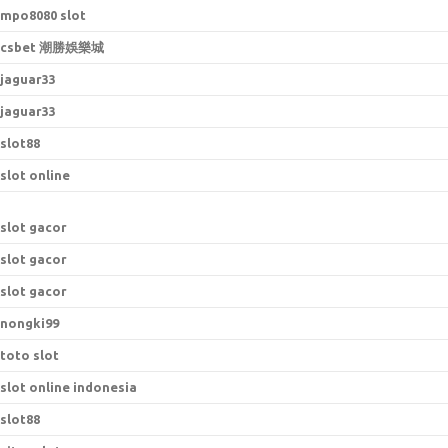
mpo8080 slot
csbet 潮勝娛樂城
jaguar33
jaguar33
slot88
slot online
slot gacor
slot gacor
slot gacor
nongki99
toto slot
slot online indonesia
slot88