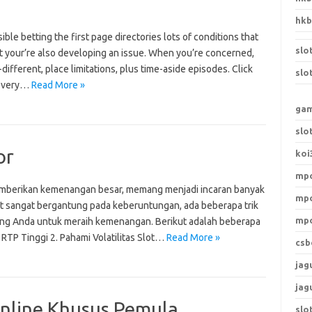
hk
ible betting the first page directories lots of conditions that
slo
t your’re also developing an issue. When you’re concerned,
ifferent, place limitations, plus time-aside episodes. Click
slo
to very…
Read More »
gam
slo
or
koi
mp
 memberikan kemenangan besar, memang menjadi incaran banyak
mp
t sangat bergantung pada keberuntungan, ada beberapa trik
mpo
ang Anda untuk meraih kemenangan. Berikut adalah beberapa
n RTP Tinggi 2. Pahami Volatilitas Slot…
Read More »
cs
jag
jag
nline Khusus Pemula
slo