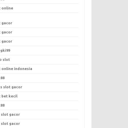
t online
t gacor
t gacor
t gacor
gki99
o slot
t online indonesia
t88
us slot gacor
t bet kecil
t88
k slot gacor
k slot gacor