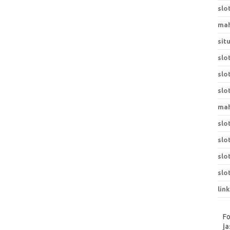
slo
ma
sit
slo
slo
slo
mah
slo
slo
slo
slo
lin
Fo
ja