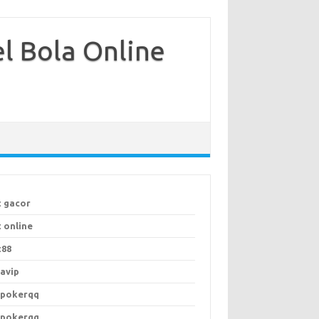
el Bola Online
t gacor
t online
t88
avip
bpokerqq
bpokerqq