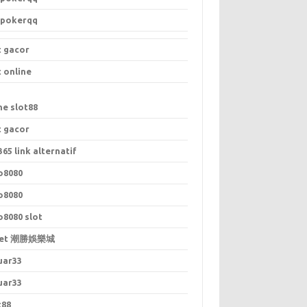
bpokerqq
t gacor
t online
e slot88
t gacor
365 link alternatif
o8080
o8080
8080 slot
bet 潮勝娛樂城
uar33
uar33
t88