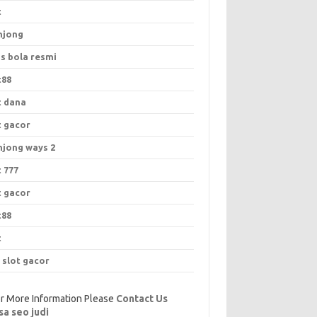
t
hjong
us bola resmi
t88
t dana
t gacor
jong ways 2
t 777
t gacor
t88
t
k slot gacor
r More Information Please
Contact Us
sa seo judi