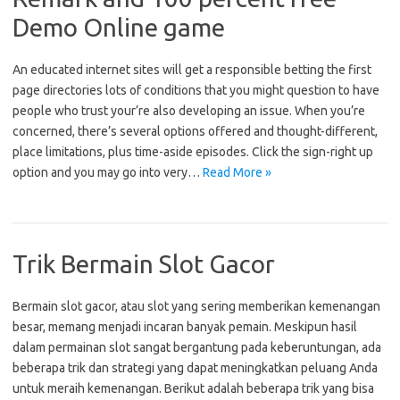
Demo Online game
An educated internet sites will get a responsible betting the first
page directories lots of conditions that you might question to have
people who trust your’re also developing an issue. When you’re
concerned, there’s several options offered and thought-different,
place limitations, plus time-aside episodes. Click the sign-right up
option and you may go into very…
Read More »
Trik Bermain Slot Gacor
Bermain slot gacor, atau slot yang sering memberikan kemenangan
besar, memang menjadi incaran banyak pemain. Meskipun hasil
dalam permainan slot sangat bergantung pada keberuntungan, ada
beberapa trik dan strategi yang dapat meningkatkan peluang Anda
untuk meraih kemenangan. Berikut adalah beberapa trik yang bisa