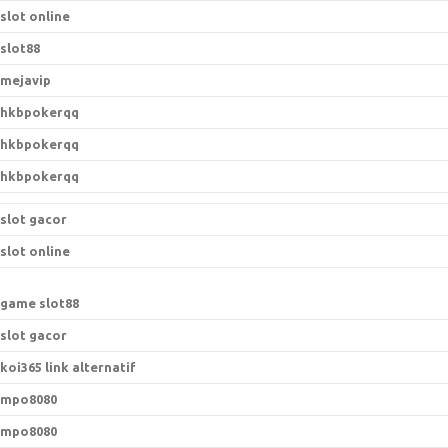
slot online
slot88
mejavip
hkbpokerqq
hkbpokerqq
hkbpokerqq
slot gacor
slot online
game slot88
slot gacor
koi365 link alternatif
mpo8080
mpo8080