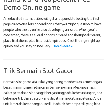
Demo Online game
An educated internet sites will get a responsible betting the first
page directories lots of conditions that you might question to have
people who trust your’re also developing an issue. When you’re
concerned, there’s several options offered and thought-different,
place limitations, plus time-aside episodes. Click the sign-right up
option and you may go into very…
Read More »
Trik Bermain Slot Gacor
Bermain slot gacor, atau slot yang sering memberikan kemenangan
besar, memang menjadi incaran banyak pemain. Meskipun hasil
dalam permainan slot sangat bergantung pada keberuntungan, ada
beberapa trik dan strategi yang dapat meningkatkan peluang Anda
untuk meraih kemenangan. Berikut adalah beberapa trik yang bisa