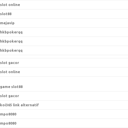
slot online
slot88
mejavip
hkbpokerqq
hkbpokerqq
hkbpokerqq
slot gacor
slot online
game slot88
slot gacor
koi365 link alternatif
mpo8080
mpo8080