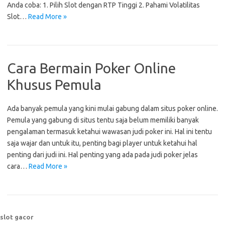
Anda coba: 1. Pilih Slot dengan RTP Tinggi 2. Pahami Volatilitas
Slot…
Read More »
Cara Bermain Poker Online
Khusus Pemula
Ada banyak pemula yang kini mulai gabung dalam situs poker online.
Pemula yang gabung di situs tentu saja belum memiliki banyak
pengalaman termasuk ketahui wawasan judi poker ini. Hal ini tentu
saja wajar dan untuk itu, penting bagi player untuk ketahui hal
penting dari judi ini. Hal penting yang ada pada judi poker jelas
cara…
Read More »
slot gacor